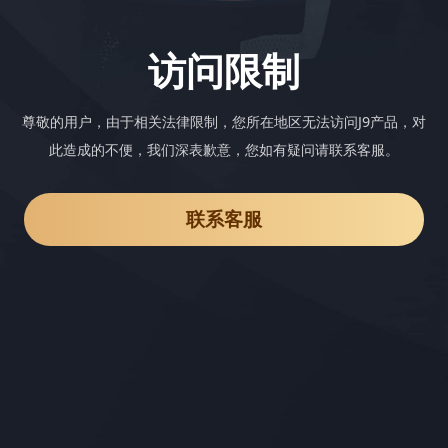
访问限制
尊敬的用户，由于相关法律限制，您所在地区无法访问J9产品，对
此造成的不便，我们深表歉意，您如有疑问请联系客服。
联系客服